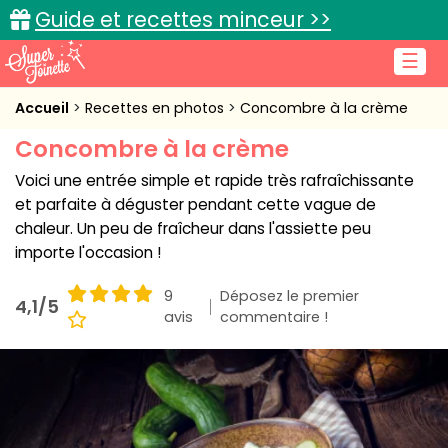
Guide et recettes minceur >>
☰
Accueil
Accueil
Recettes en photos
Concombre à la crème
Concombre à la crème
Recettes de cuisine
Voici une entrée simple et rapide très rafraîchissante
Cuisine pratique
et parfaite à déguster pendant cette vague de
chaleur. Un peu de fraîcheur dans l'assiette peu
L'actu cuisine
importe l'occasion !
9
Déposez le premier
4,1/5
avis
commentaire !
Connexion