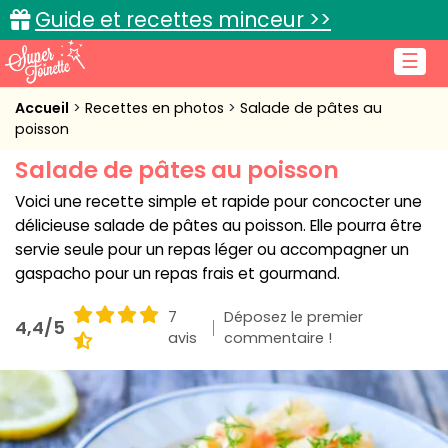
Guide et recettes minceur >>
☰
Accueil
Accueil
Recettes en photos
Salade de pâtes au
poisson
Recettes de cuisine
Salade de pâtes au poisson
Cuisine pratique
Voici une recette simple et rapide pour concocter une
délicieuse salade de pâtes au poisson. Elle pourra être
L'actu cuisine
servie seule pour un repas léger ou accompagner un
gaspacho pour un repas frais et gourmand.
7
Déposez le premier
4,4/5
avis
Connexion
commentaire !