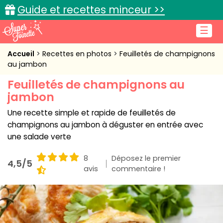
Guide et recettes minceur >>
☰
Accueil
Accueil
Recettes en photos
Feuilletés de champignons
au jambon
Recettes de cuisine
Feuilletés de champignons au
jambon
Cuisine pratique
Une recette simple et rapide de feuilletés de
L'actu cuisine
champignons au jambon à déguster en entrée avec
une salade verte
8
Déposez le premier
4,5/5
Connexion
avis
commentaire !