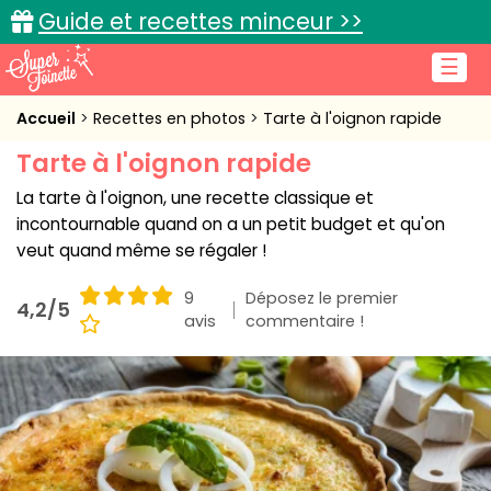
Guide et recettes minceur >>
☰
Accueil
Accueil
Recettes en photos
Tarte à l'oignon rapide
Tarte à l'oignon rapide
Recettes de cuisine
La tarte à l'oignon, une recette classique et
Cuisine pratique
incontournable quand on a un petit budget et qu'on
veut quand même se régaler !
L'actu cuisine
9
Déposez le premier
4,2/5
avis
commentaire !
Connexion