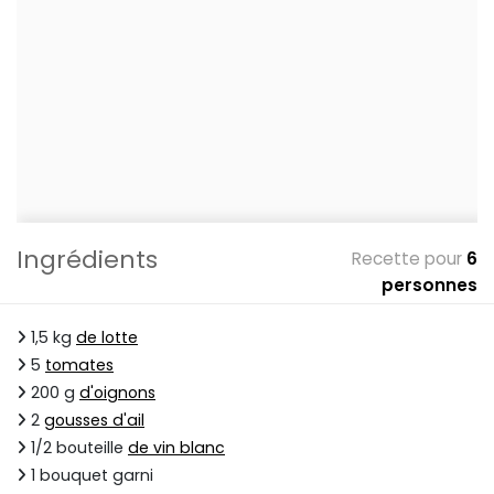
Ingrédients
Recette pour
6
personnes
1,5 kg
de lotte
5
tomates
200 g
d'oignons
2
gousses d'ail
1/2 bouteille
de vin blanc
1 bouquet garni