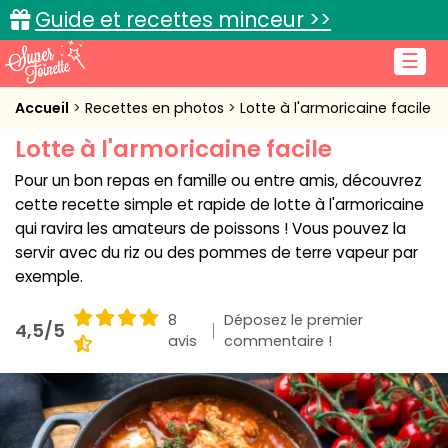
Guide et recettes minceur >>
☰
Accueil
Accueil
Recettes en photos
Lotte à l'armoricaine facile
Lotte à l'armoricaine facile
Recettes de cuisine
Pour un bon repas en famille ou entre amis, découvrez
Cuisine pratique
cette recette simple et rapide de lotte à l'armoricaine
qui ravira les amateurs de poissons ! Vous pouvez la
L'actu cuisine
servir avec du riz ou des pommes de terre vapeur par
exemple.
8
Déposez le premier
4,5/5
Connexion
avis
commentaire !