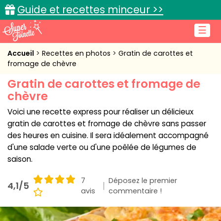
Guide et recettes minceur >>
☰
Accueil
Accueil
Recettes en photos
Gratin de carottes et
fromage de chèvre
Recettes de cuisine
Gratin de carottes et fromage de
chèvre
Cuisine pratique
Voici une recette express pour réaliser un délicieux
L'actu cuisine
gratin de carottes et fromage de chèvre sans passer
des heures en cuisine. Il sera idéalement accompagné
d'une salade verte ou d'une poêlée de légumes de
saison.
Connexion
7
Déposez le premier
4,1/5
avis
commentaire !