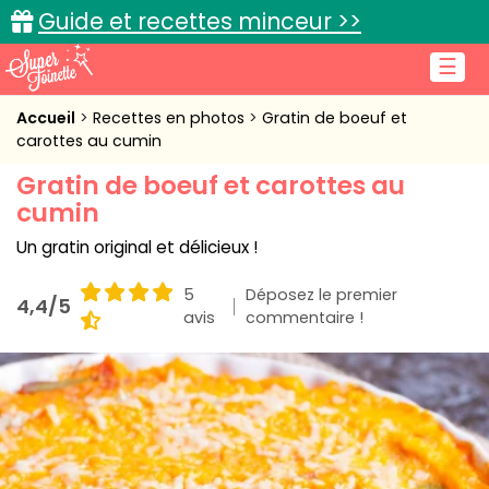
Guide et recettes minceur >>
☰
Accueil
Accueil
Recettes en photos
Gratin de boeuf et
carottes au cumin
Recettes de cuisine
Gratin de boeuf et carottes au
cumin
Cuisine pratique
Un gratin original et délicieux !
L'actu cuisine
5
Déposez le premier
4,4/5
avis
commentaire !
Connexion