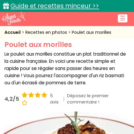
Guide et recettes minceur >>
☰
Accueil
Accueil
Recettes en photos
Poulet aux morilles
Poulet aux morilles
Recettes de cuisine
Le poulet aux morilles constitue un plat traditionnel de
Cuisine pratique
la cuisine française. En voici une recette simple et
rapide pour se régaler sans passer des heures en
L'actu cuisine
cuisine ! Vous pourrez l'accompagner d'un riz basmati
ou d'un écrasé de pommes de terre.
5
Déposez le premier
4,2/5
Connexion
avis
commentaire !