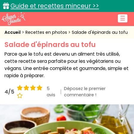
Guide et recettes minceur >>
☰
Accueil
Accueil
Recettes en photos
Salade d'épinards au tofu
Salade d'épinards au tofu
Recettes de cuisine
Parce que le tofu est devenu un aliment très utilisé,
Cuisine pratique
cette recette sera parfaite pour les végétariens ou
végans. Une entrée complète et gourmande, simple et
L'actu cuisine
rapide à préparer.
5
Déposez le premier
4/5
avis
commentaire !
Connexion