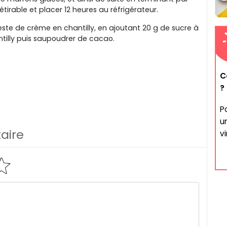
tirable et placer 12 heures au réfrigérateur.
este de crème en chantilly, en ajoutant 20 g de sucre à
antilly puis saupoudrer de cacao.
C
?
P
u
aire
vi