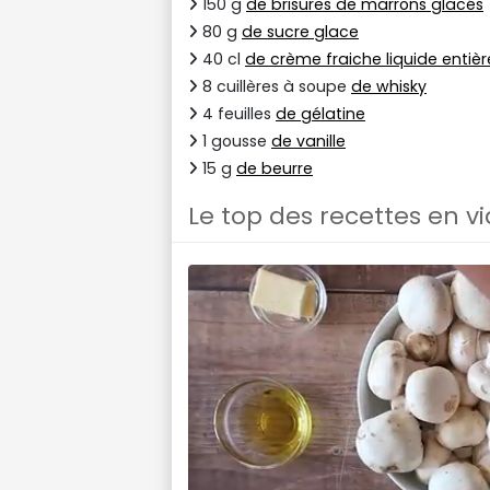
150 g
de brisures de marrons glacés
80 g
de sucre glace
40 cl
de crème fraiche liquide entièr
8 cuillères à soupe
de whisky
4 feuilles
de gélatine
1 gousse
de vanille
15 g
de beurre
Le top des recettes en v