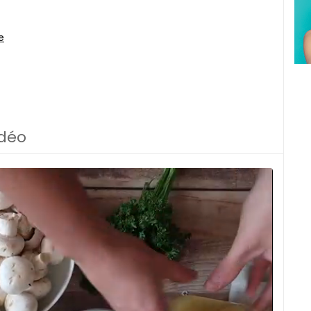
e
idéo