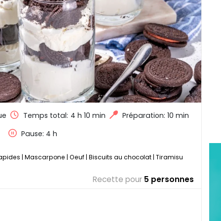
ue
Temps total:
4 h 10 min
Préparation: 10 min
Pause: 4 h
rapides
|
Mascarpone
|
Oeuf
|
Biscuits au chocolat
|
Tiramisu
Recette pour
5 personnes