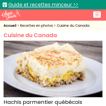
Guide et recettes minceur >>
☰
Accueil
Accueil
Recettes en photos
Cuisine du Canada
Cuisine du Canada
Recettes de cuisine
Cuisine pratique
L'actu cuisine
Connexion
Hachis parmentier québécois