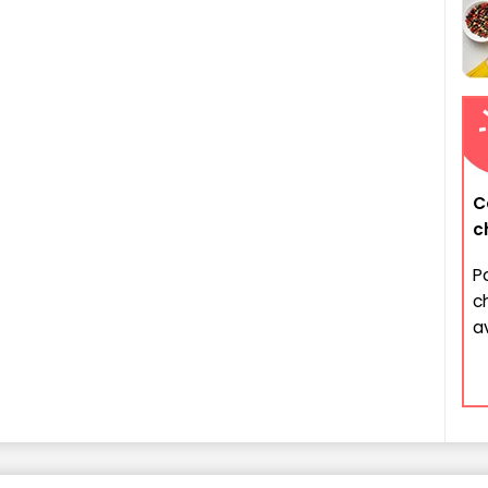
C
c
P
c
a