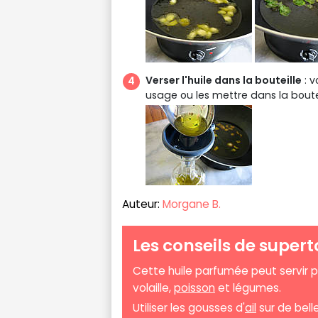
Verser l'huile dans la bouteille
: v
usage ou les mettre dans la boute
Auteur:
Morgane B.
Les conseils de supert
Cette huile parfumée peut servir p
volaille,
poisson
et légumes.
Utiliser les gousses d'
ail
sur de bell