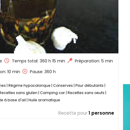
e
Temps total:
360 h 15 min
Préparation: 5 min
on: 10 min
Pause: 360 h
nes
|
Régime hypocalorique
|
Conserves
|
Pour débutants
|
Recettes sans gluten
|
Camping car
|
Recettes sans oeufs
|
te à base d'ail
|
Huile aromatique
Recette pour
1 personne