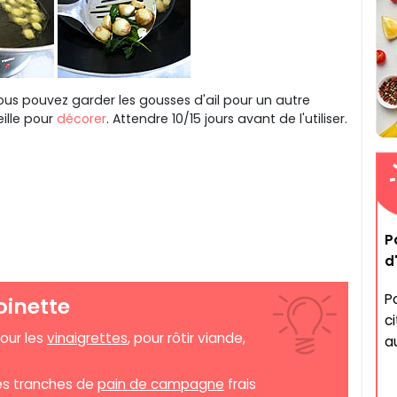
ous pouvez garder les gousses d'ail pour un autre
ille pour
décorer
. Attendre 10/15 jours avant de l'utiliser.
P
d
P
oinette
c
our les
vinaigrettes
, pour rôtir viande,
a
es tranches de
pain de campagne
frais