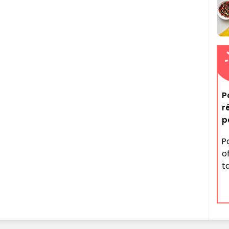
P
r
p
P
o
ta