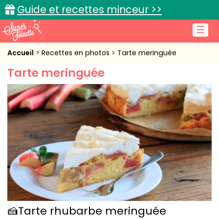
Guide et recettes minceur >>
☰
Accueil
Accueil
Recettes en photos
Tarte meringuée
Tarte meringuée
Recettes de cuisine
Cuisine pratique
L'actu cuisine
Connexion
🍰Tarte rhubarbe meringuée