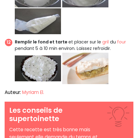
Remplir le fond et tarte
et placer sur le
gril
du
four
pendant 5 à 10 min environ. Laissez refroidir.
Auteur:
Myriam El.
Les conseils de
supertoinette
Cette recette est très bonne mais
seulement elle demande du temps et