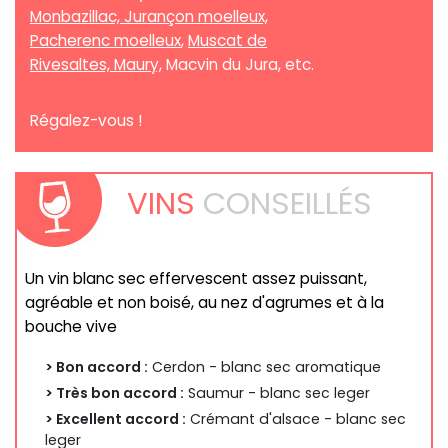
Monbazillac, Jurançon moelleux,
Pacherenc moelleux
,
Muscat de
Rivesaltes, Maury,
Macvin du Jura, etc.
Régalez-vous !
VINS
CONSEILLÉS
Un vin blanc sec effervescent assez puissant,
agréable et non boisé, au nez d'agrumes et à la
bouche vive
> Bon accord :
Cerdon - blanc sec aromatique
> Très bon accord :
Saumur - blanc sec leger
> Excellent accord :
Crémant d'alsace - blanc sec
leger