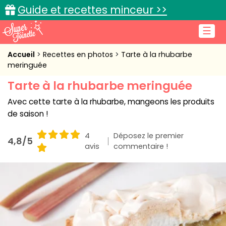
Guide et recettes minceur >>
☰
Accueil
Accueil
Recettes en photos
Tarte à la rhubarbe
meringuée
Recettes de cuisine
Tarte à la rhubarbe meringuée
Cuisine pratique
Avec cette tarte à la rhubarbe, mangeons les produits
de saison !
L'actu cuisine
4
Déposez le premier
4,8/5
avis
commentaire !
Connexion