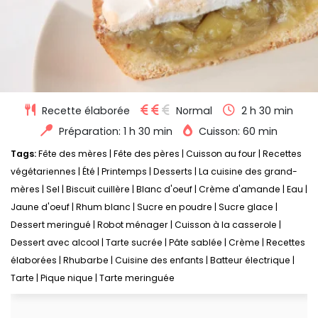
Recette élaborée
Normal
2 h 30 min
Préparation: 1 h 30 min
Cuisson: 60 min
Tags:
Fête des mères
|
Fête des pères
|
Cuisson au four
|
Recettes
végétariennes
|
Été
|
Printemps
|
Desserts
|
La cuisine des grand-
mères
|
Sel
|
Biscuit cuillère
|
Blanc d'oeuf
|
Crème d'amande
|
Eau
|
Jaune d'oeuf
|
Rhum blanc
|
Sucre en poudre
|
Sucre glace
|
Dessert meringué
|
Robot ménager
|
Cuisson à la casserole
|
Dessert avec alcool
|
Tarte sucrée
|
Pâte sablée
|
Crème
|
Recettes
élaborées
|
Rhubarbe
|
Cuisine des enfants
|
Batteur électrique
|
Tarte
|
Pique nique
|
Tarte meringuée