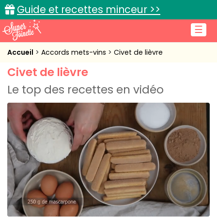
Guide et recettes minceur >>
☰
Accueil
Accueil
Accords mets-vins
Civet de lièvre
Civet de lièvre
Recettes de cuisine
Le top des recettes en vidéo
Cuisine pratique
L'actu cuisine
Connexion