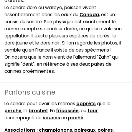
d'arêtes.
Le sandre doré ou walleye, poisson vivant
essentiellement dans les eaux du
Canada
, est un
cousin du sandre. Son physique est exactement le
même excepté sa couleur dorée, ce qui lui a valu son
appellation. Il existe plusieurs espèces de dorés : le
doré jaune et le doré noir. Si l'on regarde les photos, il
semble qu'en France il existe de ces spécimens !
On notera que le nom vient de l'allemand "Zahn" qui
signifie "dent", en référence à ses deux paires de
canines proéminentes.
Parlons cuisine
Le sandre peut avoir les mêmes
apprêts
que la
perche
, le
brochet
. En
fricassée
, au
four
accompagné de
sauces
ou
poché
.
Associations
:
champignons
,
poireaux
,
poires
,