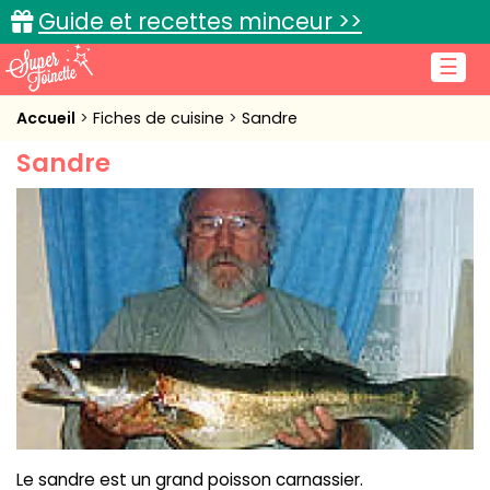
Guide et recettes minceur >>
☰
Accueil
Accueil
Fiches de cuisine
Sandre
Sandre
Recettes de cuisine
Cuisine pratique
L'actu cuisine
Connexion
Le sandre est un grand poisson carnassier.