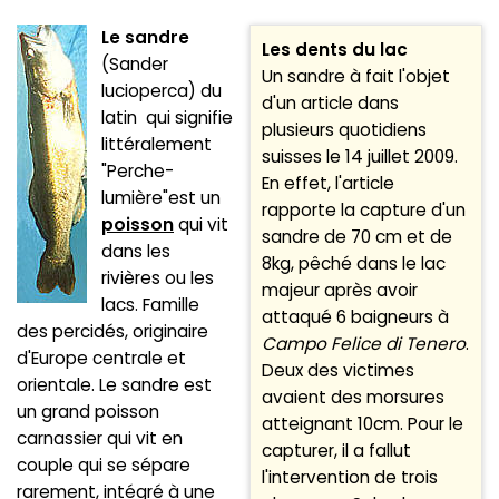
Le sandre
Les dents du lac
(Sander
Un sandre à fait l'objet
lucioperca) du
d'un article dans
latin qui signifie
plusieurs quotidiens
littéralement
suisses le 14 juillet 2009.
"Perche-
En effet, l'article
lumière"est un
rapporte la capture d'un
poisson
qui vit
sandre de 70 cm et de
dans les
8kg, pêché dans le lac
rivières ou les
majeur après avoir
lacs. Famille
attaqué 6 baigneurs à
des percidés, originaire
Campo Felice di Tenero
.
d'Europe centrale et
Deux des victimes
orientale. Le sandre est
avaient des morsures
un grand poisson
atteignant 10cm. Pour le
carnassier qui vit en
capturer, il a fallut
couple qui se sépare
l'intervention de trois
rarement, intégré à une