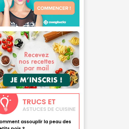
TRUCS
ET
ASTUCES DE CUISINE
omment assouplir la peau des
etits pois ?