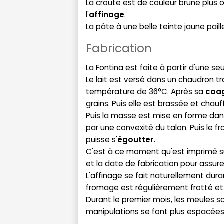
La croûte est de couleur brune plus 
l'
affinage
.
La pâte à une belle teinte jaune paill
Fabrication
La Fontina est faite à partir d'une se
Le lait est versé dans un chaudron tr
température de 36°C. Après sa
coag
grains. Puis elle est brassée et cha
Puis la masse est mise en forme dan
par une convexité du talon. Puis le 
puisse s'
égoutter
.
C'est à ce moment qu'est imprimé su
et la date de fabrication pour assure
L'affinage se fait naturellement dur
fromage est régulièrement frotté e
Durant le premier mois, les meules s
manipulations se font plus espacées. 