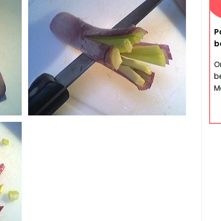
P
b
O
b
Ma