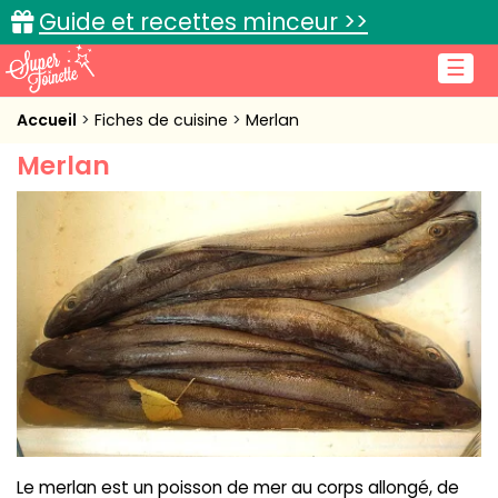
Guide et recettes minceur >>
☰
Accueil
Accueil
Fiches de cuisine
Merlan
Merlan
Recettes de cuisine
Cuisine pratique
L'actu cuisine
Connexion
Le merlan est un poisson de mer au corps allongé, de