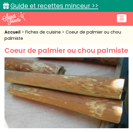
Guide et recettes minceur >>
☰
Accueil
Accueil
Fiches de cuisine
Coeur de palmier ou chou
palmiste
Recettes de cuisine
Coeur de palmier ou chou palmiste
Cuisine pratique
L'actu cuisine
Connexion