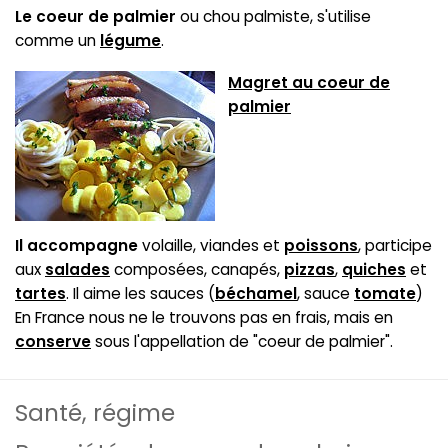
Le coeur de palmier
ou chou palmiste, s'utilise
comme un
légume
.
Magret au coeur de
palmier
Il accompagne
volaille, viandes et
poissons
, participe
aux
salades
composées, canapés,
pizzas
,
quiches
et
tartes
. Il aime les sauces (
béchamel
, sauce
tomate
)
En France nous ne le trouvons pas en frais, mais en
conserve
sous l'appellation de "coeur de palmier".
Santé, régime