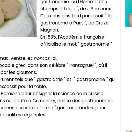
gastronomie ou l'Homme des
champs à table ", de J.Berchoux.
Deux ans plus tard paraissait " le
gastronome à Paris ", de Croze
Magnan.
En 1835, l'Académie française
officialisa le mot " gastronomie "
.
mac, ventre, et
nomos
, loi.
ocable grec, dans son célèbre " Pantagruel ", où il
par les gloutons.
urent tels que " gastrolâtrie " et " gastromanie " qui
cessif pour la table.
e Pomiane pour désigner la science de la cuisine.
 sans nul doute à Curnonsky, prince des gastronomes,
onomes qui créa le terme " gastronomades pour
pécialités régionales.