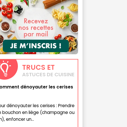
TRUCS
ET
ASTUCES DE CUISINE
omment dénoyauter les cerises
our dénoyauter les cerises : Prendre
n bouchon en liège (champagne ou
n), enfoncer un...