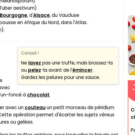
 melanosporum)
(Tuber aestivum)
Bourgogne
, d'
Alsace
, du Vaucluse
 pousse en Afrique du Nord, dans l'Atlas.
).
Conseil !
Ne
lavez
pas une truffe, mais brossez-la
ou
pelez
-la avant de l'
émincer
.
Gardez les pelures pour une sauce.
re
 avec
brun-foncé à
chocolat
.
ver avec un
couteau
un petit morceau de péridium
C
 Cette opération permet d'écarter les sujets véreux
c
ures ou gelées.
Po
érer les truffes entières, pour lesquelles la fraude est