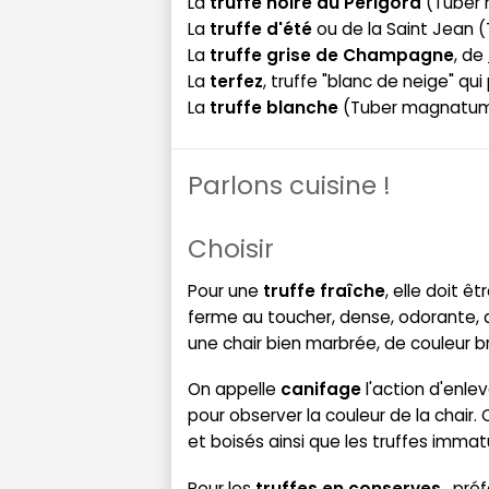
La
truffe noire du Périgord
(Tuber
La
truffe d'été
ou de la Saint Jean 
La
truffe grise de Champagne
, de
La
terfez
, truffe "blanc de neige" qui
La
truffe blanche
(Tuber magnatum
Parlons cuisine !
Choisir
Pour une
truffe fraîche
, elle doit êt
ferme au toucher, dense, odorante,
une chair bien marbrée, de couleur 
On appelle
canifage
l'action d'enle
pour observer la couleur de la chair.
et boisés ainsi que les truffes immat
Pour les
truffes en conserves
, préf