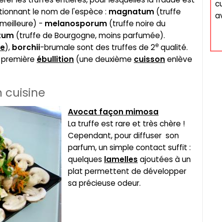
cu
ionnant le nom de l'espèce :
magnatum
(truffe
av
 meilleure) -
melanosporum
(truffe noire du
tum
(truffe de Bourgogne, moins parfumée).
e
ne
),
borchii
-brumale sont des truffes de 2
qualité.
de première
ébullition
(une deuxième
cuisson
enlève
n cuisine
Avocat façon mimosa
La truffe est rare et très chère !
Cependant, pour diffuser son
parfum, un simple contact suffit :
quelques
lamelles
ajoutées à un
plat permettent de développer
sa précieuse odeur.