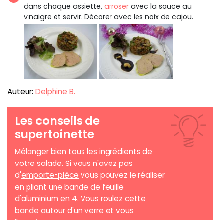
dans chaque assiette,
arroser
avec la sauce au
vinaigre et servir. Décorer avec les noix de cajou.
Auteur:
Delphine B.
Les conseils de
supertoinette
Mélanger bien tous les ingrédients de
votre salade. Si vous n'avez pas
d'
emporte-pièce
vous pouvez le réaliser
en pliant une bande de feuille
d'aluminium en 4. Vous roulez cette
bande autour d'un verre et vous