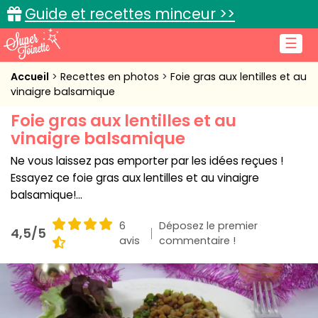
Guide et recettes minceur >>
☰
Accueil
Accueil
Recettes en photos
Foie gras aux lentilles et au
vinaigre balsamique
Recettes de cuisine
Foie gras aux lentilles et au
vinaigre balsamique
Cuisine pratique
Ne vous laissez pas emporter par les idées reçues !
L'actu cuisine
Essayez ce foie gras aux lentilles et au vinaigre
balsamique!...
6
Déposez le premier
4,5/5
Connexion
avis
commentaire !