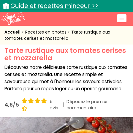
Guide et recettes minceur >>
☰
Accueil
Accueil
Recettes en photos
Tarte rustique aux
tomates cerises et mozzarella
Recettes de cuisine
Tarte rustique aux tomates cerises
et mozzarella
Cuisine pratique
Découvrez notre délicieuse tarte rustique aux tomates
L'actu cuisine
cerises et mozzarella. Une recette simple et
savoureuse qui met à l'honneur les saveurs estivales.
Parfaite pour un repas léger ou un apéritif gourmand.
Connexion
5
Déposez le premier
4,6/5
avis
commentaire !