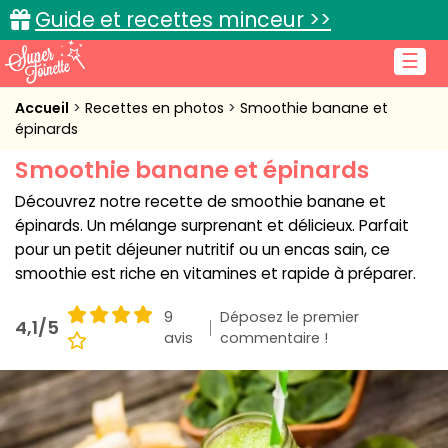
Guide et recettes minceur >>
☰
Accueil
Accueil
Recettes en photos
Smoothie banane et
épinards
Recettes de cuisine
Smoothie banane et épinards
Cuisine pratique
Découvrez notre recette de smoothie banane et
épinards. Un mélange surprenant et délicieux. Parfait
L'actu cuisine
pour un petit déjeuner nutritif ou un encas sain, ce
smoothie est riche en vitamines et rapide à préparer.
9
Déposez le premier
4,1/5
avis
Connexion
commentaire !