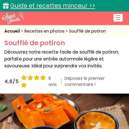
Guide et recettes minceur >>
☰
Accueil
Accueil
Recettes en photos
Soufflé de potiron
Soufflé de potiron
Recettes de cuisine
Découvrez notre recette facile de soufflé de potiron,
Cuisine pratique
parfaite pour une entrée automnale légère et
savoureuse. Idéal pour surprendre vos invités.
L'actu cuisine
8
Déposez le premier
4,8/5
avis
commentaire !
Connexion