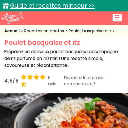
Guide et recettes minceur >>
☰
Accueil
Accueil
Recettes en photos
Poulet basquaise et riz
Poulet basquaise et riz
Recettes de cuisine
Préparez un délicieux poulet basquaise accompagné
Cuisine pratique
de riz parfumé en 40 min ! Une recette simple,
savoureuse et réconfortante .
L'actu cuisine
6
Déposez le premier
4,5/5
avis
commentaire !
Connexion