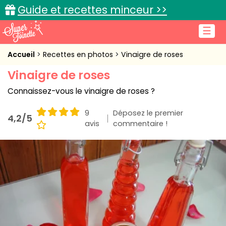
Guide et recettes minceur >>
☰
Accueil
Accueil
Recettes en photos
Vinaigre de roses
Vinaigre de roses
Recettes de cuisine
Connaissez-vous le vinaigre de roses ?
Cuisine pratique
9
Déposez le premier
4,2/5
L'actu cuisine
avis
commentaire !
Connexion