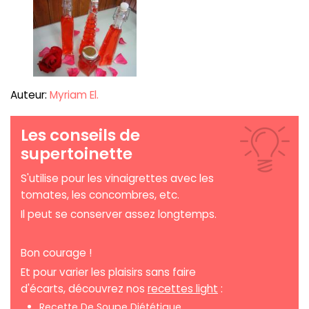
Auteur:
Myriam El.
Les conseils de
supertoinette
S'utilise pour les vinaigrettes avec les
tomates, les concombres, etc.
Il peut se conserver assez longtemps.
Bon courage !
Et pour varier les plaisirs sans faire
d'écarts, découvrez nos
recettes light
:
Recette De
Soupe Diététique