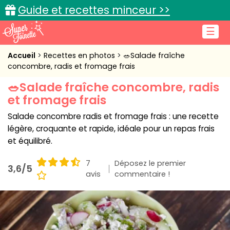
Guide et recettes minceur >>
☰
Accueil
Accueil
Recettes en photos
🥗Salade fraîche
concombre, radis et fromage frais
Recettes de cuisine
🥗Salade fraîche concombre, radis
et fromage frais
Cuisine pratique
Salade concombre radis et fromage frais : une recette
L'actu cuisine
légère, croquante et rapide, idéale pour un repas frais
et équilibré.
7
Déposez le premier
3,6/5
Connexion
avis
commentaire !