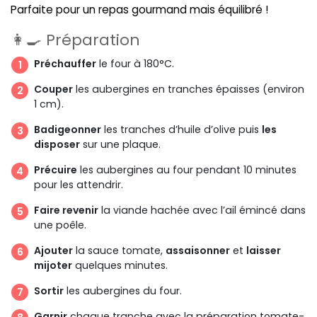
Parfaite pour un repas gourmand mais équilibré !
👩‍🍳 Préparation
Préchauffer
le four à 180°C.
Couper
les aubergines en tranches épaisses (environ
1 cm).
Badigeonner
les tranches d’huile d’olive puis
les
disposer
sur une plaque.
Précuire
les aubergines au four pendant 10 minutes
pour les attendrir.
Faire revenir
la viande hachée avec l’ail émincé dans
une poêle.
Ajouter
la sauce tomate,
assaisonner
et
laisser
mijoter
quelques minutes.
Sortir
les aubergines du four.
Garnir
chaque tranche avec la préparation tomate-