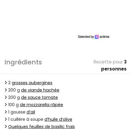
Ingrédients
Recette pour
3
personnes
2
grosses aubergines
200 g
de viande hachée
200 g
de sauce tomate
100 g
de mozzarella râpée
1 gousse
d’ail
1 cuillère à soupe
d’huile d’olive
Quelques feuilles de basilic frais