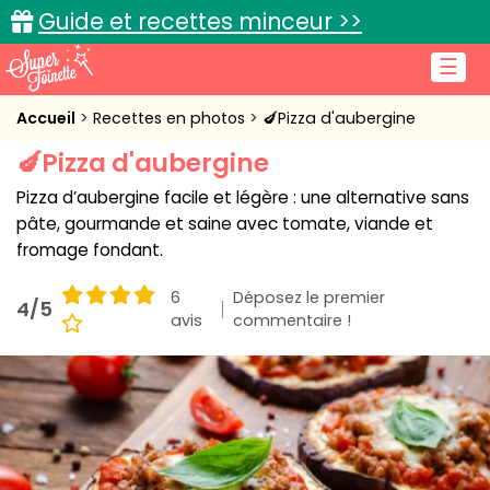
Guide et recettes minceur >>
☰
Accueil
Accueil
Recettes en photos
🍆Pizza d'aubergine
🍆Pizza d'aubergine
Recettes de cuisine
Pizza d’aubergine facile et légère : une alternative sans
Cuisine pratique
pâte, gourmande et saine avec tomate, viande et
fromage fondant.
L'actu cuisine
6
Déposez le premier
4/5
avis
commentaire !
Connexion