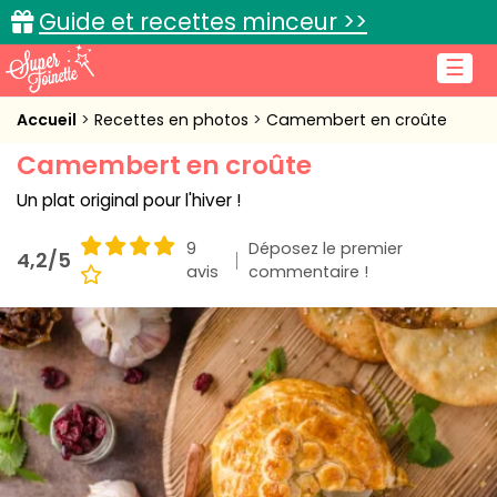
Guide et recettes minceur >>
☰
Accueil
Accueil
Recettes en photos
Camembert en croûte
Camembert en croûte
Recettes de cuisine
Un plat original pour l'hiver !
Cuisine pratique
9
Déposez le premier
4,2/5
L'actu cuisine
avis
commentaire !
Connexion