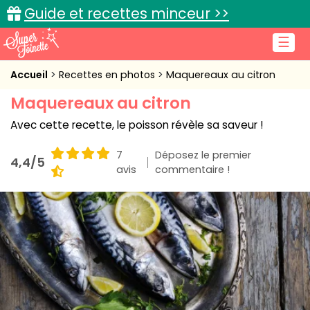
Guide et recettes minceur >>
☰
Accueil
Accueil
Recettes en photos
Maquereaux au citron
Maquereaux au citron
Recettes de cuisine
Avec cette recette, le poisson révèle sa saveur !
Cuisine pratique
7
Déposez le premier
4,4/5
L'actu cuisine
avis
commentaire !
Connexion