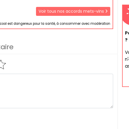
Voir tous nos accords mets-vins
lcool est dangereux pour la santé, à consommer avec modération
P
?
aire
V
n
a