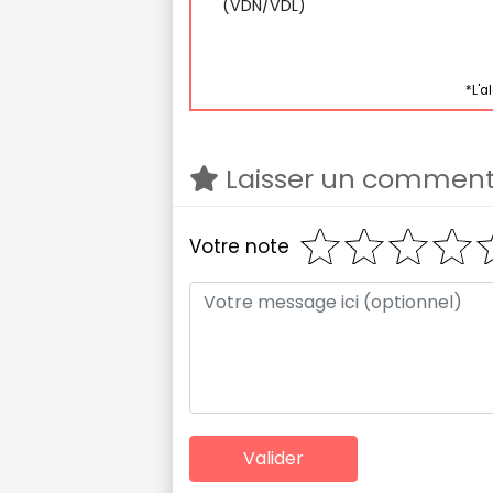
(VDN/VDL)
*L'a
Laisser un comment
Votre note