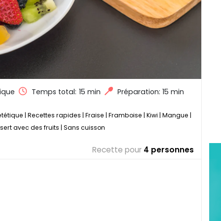
ique
Temps total:
15 min
Préparation: 15 min
ététique
|
Recettes rapides
|
Fraise
|
Framboise
|
Kiwi
|
Mangue
|
sert avec des fruits
|
Sans cuisson
Recette pour
4 personnes