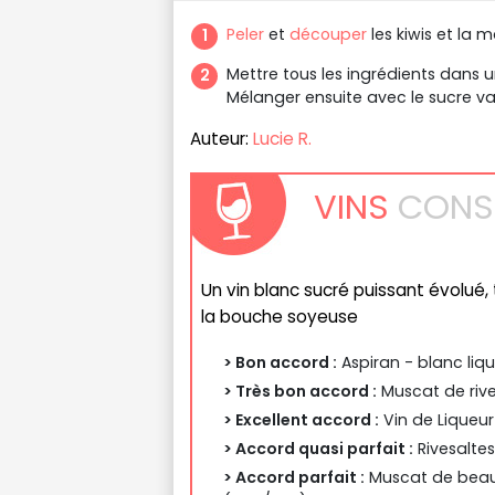
Peler
et
découper
les kiwis et la 
Mettre tous les ingrédients dans un
Mélanger ensuite avec le sucre van
Auteur:
Lucie R.
VINS
CONSE
Un vin blanc sucré puissant évolué, t
la bouche soyeuse
> Bon accord :
Aspiran - blanc liq
> Très bon accord :
Muscat de rive
> Excellent accord :
Vin de Liqueur
> Accord quasi parfait :
Rivesaltes
> Accord parfait :
Muscat de beaum