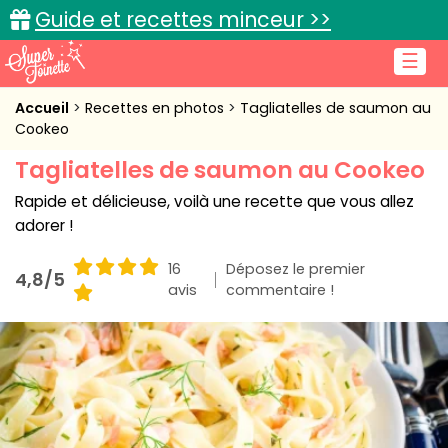
Guide et recettes minceur >>
☰
Accueil
Accueil
Recettes en photos
Tagliatelles de saumon au
Cookeo
Recettes de cuisine
Tagliatelles de saumon au Cookeo
Cuisine pratique
Rapide et délicieuse, voilà une recette que vous allez
adorer !
L'actu cuisine
16
Déposez le premier
4,8/5
avis
commentaire !
Connexion