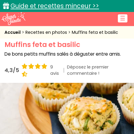
Guide et recettes minceur >>
☰
Accueil
Accueil
Recettes en photos
Muffins feta et basilic
Muffins feta et basilic
Recettes de cuisine
De bons petits muffins salés à déguster entre amis.
Cuisine pratique
9
Déposez le premier
4,3/5
L'actu cuisine
avis
commentaire !
Connexion