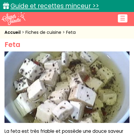
Guide et recettes minceur >>
☰
Accueil
Accueil
Fiches de cuisine
Feta
Feta
Recettes de cuisine
Cuisine pratique
L'actu cuisine
Connexion
La feta est très friable et possède une douce saveur