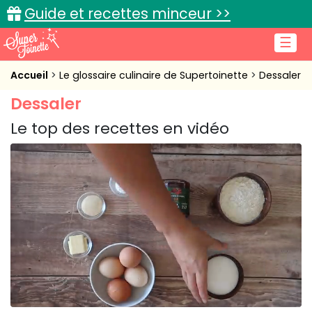
Guide et recettes minceur >>
☰
Accueil
Accueil
Le glossaire culinaire de Supertoinette
Dessaler
Dessaler
Recettes de cuisine
Le top des recettes en vidéo
Cuisine pratique
L'actu cuisine
Connexion