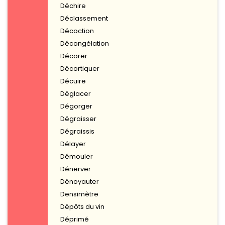
Déchire
Déclassement
Décoction
Décongélation
Décorer
Décortiquer
Décuire
Déglacer
Dégorger
Dégraisser
Dégraissis
Délayer
Démouler
Dénerver
Dénoyauter
Densimètre
Dépôts du vin
Déprimé