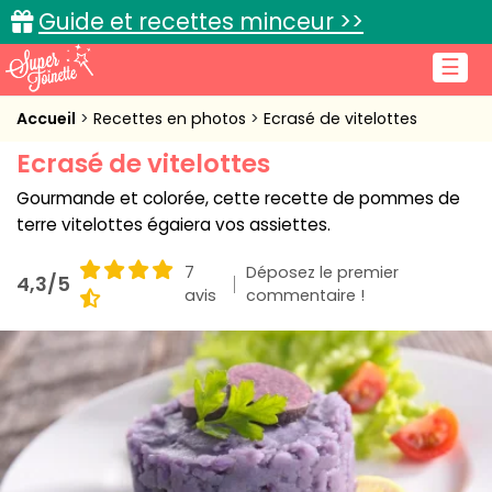
Guide et recettes minceur >>
☰
Accueil
Accueil
Recettes en photos
Ecrasé de vitelottes
Ecrasé de vitelottes
Recettes de cuisine
Gourmande et colorée, cette recette de pommes de
Cuisine pratique
terre vitelottes égaiera vos assiettes.
L'actu cuisine
7
Déposez le premier
4,3/5
avis
commentaire !
Connexion