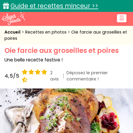
Guide et recettes minceur >>
☰
Accueil
Accueil
Recettes en photos
Oie farcie aux groseilles et
poires
Recettes de cuisine
Oie farcie aux groseilles et poires
Cuisine pratique
Une belle recette festive !
L'actu cuisine
2
Déposez le premier
4,5/5
avis
commentaire !
Connexion