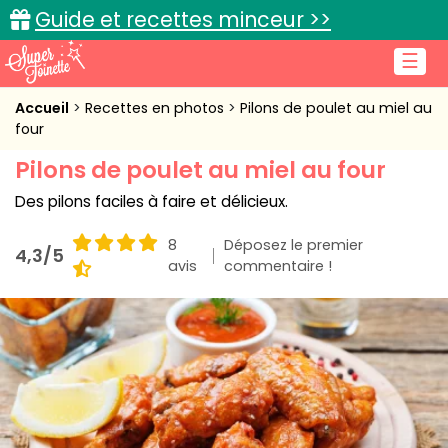
Guide et recettes minceur >>
☰
Accueil
Accueil
Recettes en photos
Pilons de poulet au miel au
four
Recettes de cuisine
Pilons de poulet au miel au four
Cuisine pratique
Des pilons faciles à faire et délicieux.
L'actu cuisine
8
Déposez le premier
4,3/5
avis
commentaire !
Connexion