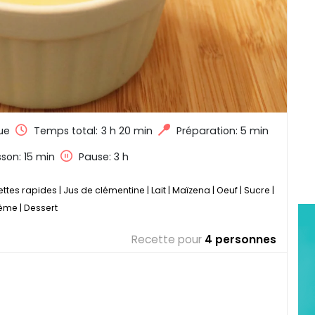
ue
Temps total:
3 h 20 min
Préparation: 5 min
son: 15 min
Pause: 3 h
ttes rapides
|
Jus de clémentine
|
Lait
|
Maïzena
|
Oeuf
|
Sucre
|
ème
|
Dessert
Recette pour
4 personnes