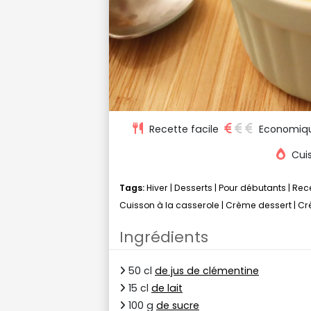
Recette facile
Economiq
Cuis
Tags:
Hiver
|
Desserts
|
Pour débutants
|
Rece
Cuisson à la casserole
|
Crème dessert
|
Cr
Ingrédients
50 cl
de jus de clémentine
15 cl
de lait
100 g
de sucre