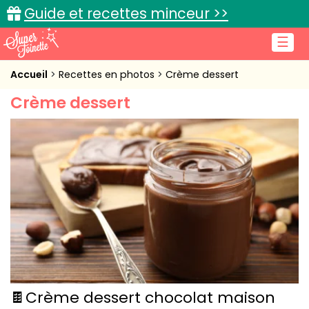
Guide et recettes minceur >>
☰
Accueil
Accueil
Recettes en photos
Crème dessert
Crème dessert
Recettes de cuisine
Cuisine pratique
L'actu cuisine
Connexion
🍫Crème dessert chocolat maison