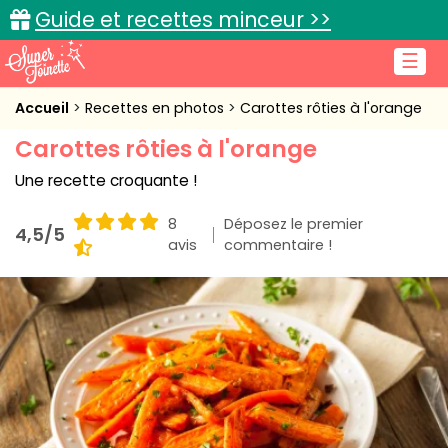
Guide et recettes minceur >>
☰
Accueil
Accueil
Recettes en photos
Carottes rôties à l'orange
Carottes rôties à l'orange
Recettes de cuisine
Une recette croquante !
Cuisine pratique
8
Déposez le premier
4,5/5
L'actu cuisine
avis
commentaire !
Connexion