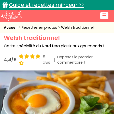
Guide et recettes minceur >>
☰
Accueil
Accueil
Recettes en photos
Welsh traditionnel
Welsh traditionnel
Recettes de cuisine
Cette spécialité du Nord fera plaisir aux gourmands !
Cuisine pratique
5
Déposez le premier
4,4/5
L'actu cuisine
avis
commentaire !
Connexion