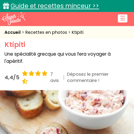
Guide et recettes minceur >>
☰
Accueil
Accueil
Recettes en photos
Ktipiti
Ktipiti
Recettes de cuisine
Une spécialité grecque qui vous fera voyager à
Cuisine pratique
l'apéritif.
L'actu cuisine
7
Déposez le premier
4,4/5
avis
commentaire !
Connexion