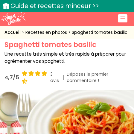
Guide et recettes minceur >>
☰
Accueil
Accueil
Recettes en photos
Spaghetti tomates basilic
Spaghetti tomates basilic
Recettes de cuisine
Une recette très simple et très rapide à préparer pour
Cuisine pratique
agrémenter vos spaghetti.
L'actu cuisine
3
Déposez le premier
4,7/5
avis
commentaire !
Connexion