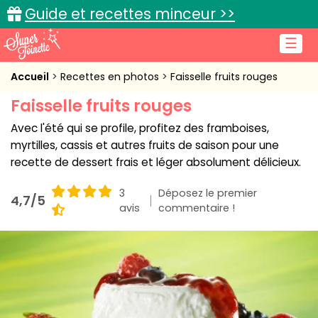
Guide et recettes minceur >>
☰
Accueil
Accueil
Recettes en photos
Faisselle fruits rouges
Faisselle fruits rouges
Recettes de cuisine
Avec l'été qui se profile, profitez des framboises,
Cuisine pratique
myrtilles, cassis et autres fruits de saison pour une
recette de dessert frais et léger absolument délicieux.
L'actu cuisine
3
Déposez le premier
4,7/5
avis
commentaire !
Connexion